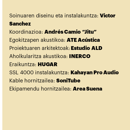
Soinuaren diseinu eta instalakuntza:
Victor
Sanchez
Koordinazioa:
Andrés Camio
“Jitu”
Egokitzapen akustikoa:
ATE Acústica
Proiektuaren arkitektoak:
Estudio
ALD
Aholkularitza akustikoa:
INERCO
Eraikuntza:
HUGAR
SSL 4000 instalakuntza:
Kahayan Pro Audio
Kable hornitzailea:
SoniTube
Ekipamendu hornitzailea:
Area Suena