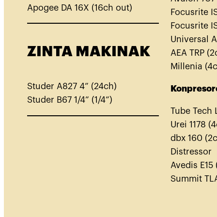
Apogee DA 16X (16ch out)
Focusrite 
Focusrite 
Universal 
ZINTA MAKINAK
AEA TRP (2
Millenia (4
Studer A827 4” (24ch)
Konpresor
Studer B67 1/4” (1/4”)
Tube Tech 
Urei 1178 (
dbx 160 (2
Distressor
Avedis E15 
Summit TL