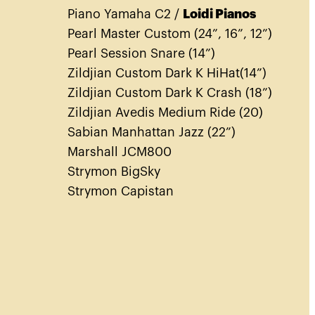
Piano Yamaha C2 /
Loidi Pianos
Pearl Master Custom (24”, 16”, 12”)
Pearl Session Snare (14”)
Zildjian Custom Dark K HiHat(14”)
Zildjian Custom Dark K Crash (18”)
Zildjian Avedis Medium Ride (20)
Sabian Manhattan Jazz (22”)
Marshall JCM800
Strymon BigSky
Strymon Capistan