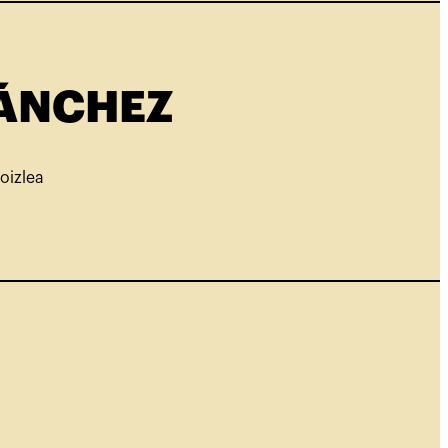
SÁNCHEZ
oizlea