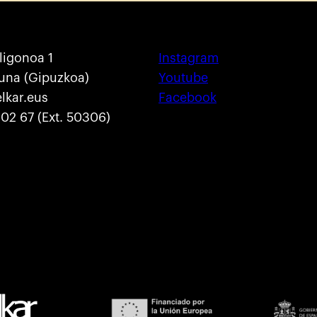
ligonoa 1
Instagram
una (Gipuzkoa)
Youtube
lkar.eus
Facebook
02 67 (Ext. 50306)