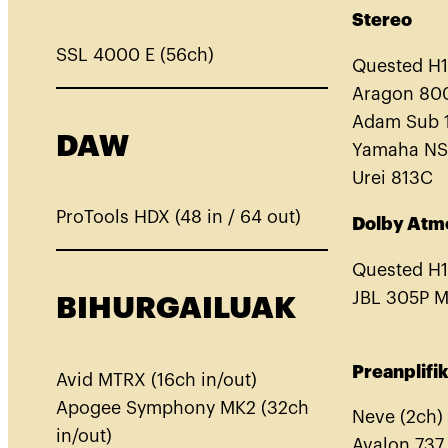
Stereo
SSL 4000 E (56ch)
Quested H
Aragon 80
Adam Sub 
DAW
Yamaha NS
Urei 813C
ProTools HDX (48 in / 64 out)
Dolby Atmo
Quested H1
JBL 305P M
BIHURGAILUAK
Preanplifi
Avid MTRX (16ch in/out)
Apogee Symphony MK2 (32ch
Neve (2ch)
in/out)
Avalon 737