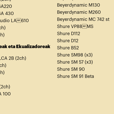
Beyerdynamic M130
ISA220
Beyerdynamic M260
ISA 430
Beyerdynamic MC 742 st
Audio LA610
Shure VP88MS
ch)
Shure D112
ch)
Shure D12
eak
eta
Ekualizadoreak
Shure B52
Shure SM98 (x3)
LCA 2B (2ch)
Shure SM 57 (x3)
4ch)
Shure SM 90
ch)
Shure SM 91 Beta
(2ch)
A 100