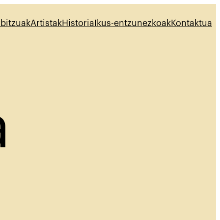
bitzuak
Artistak
Historia
Ikus-entzunezkoak
Kontaktua
a