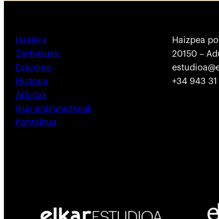
Hasiera
Haizpea po
Zerbitzuak
20150 – Ad
Estudioa
estudioa@e
Historia
+34 943 31 
Artistak
Ikus-entzunezkoak
Kontaktua