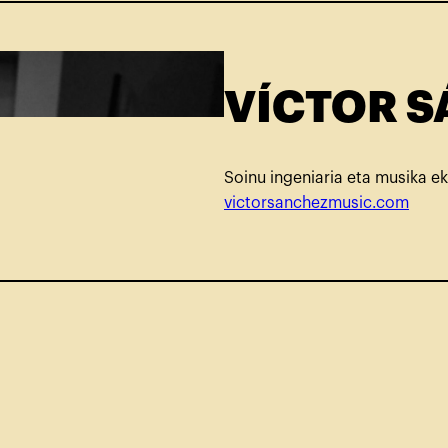
VÍCTOR 
Soinu ingeniaria eta musika ek
victorsanchezmusic.com