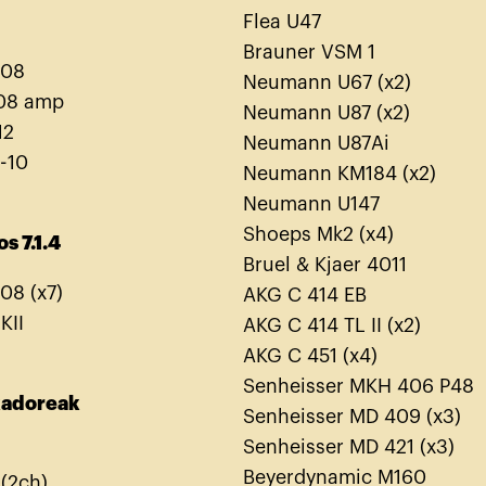
Flea U47
Brauner VSM 1
108
Neumann U67 (x2)
08 amp
Neumann U87 (x2)
12
Neumann U87Ai
-10
Neumann KM184 (x2)
Neumann U147
Shoeps Mk2 (x4)
s 7.1.4
Bruel & Kjaer 4011
08 (x7)
AKG C 414 EB
KII
AKG C 414 TL II (x2)
AKG C 451 (x4)
Senheisser MKH 406 P48
kadoreak
Senheisser MD 409 (x3)
Senheisser MD 421 (x3)
Beyerdynamic M160
 (2ch)