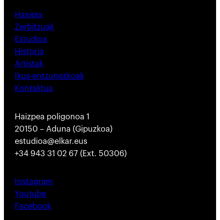
Hasiera
Zerbitzuak
Estudioa
Historia
Artistak
Ikus-entzunezkoak
Kontaktua
Haizpea poligonoa 1
20150 – Aduna (Gipuzkoa)
estudioa@elkar.eus
+34 943 31 02 67 (Ext. 50306)
Instagram
Youtube
Facebook