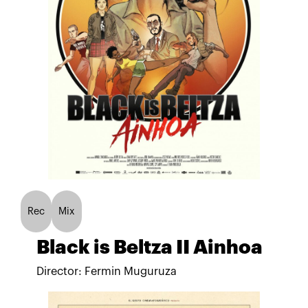
Rec
Mix
Black is Beltza II Ainhoa
Director: Fermin Muguruza