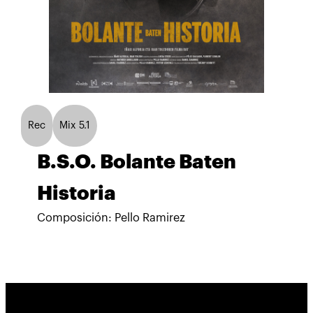
Rec
Mix 5.1
B.S.O. Bolante Baten
Historia
Composición: Pello Ramirez