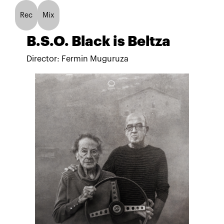
Rec
Mix
B.S.O. Black is Beltza
Director: Fermin Muguruza