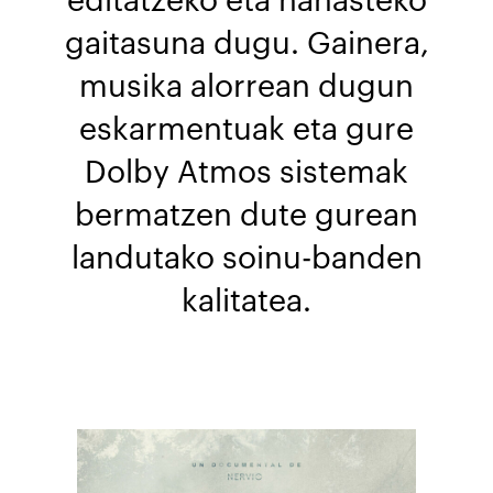
editatzeko eta nahasteko
gaitasuna dugu. Gainera,
musika alorrean dugun
eskarmentuak eta gure
Dolby Atmos sistemak
bermatzen dute gurean
landutako soinu-banden
kalitatea.