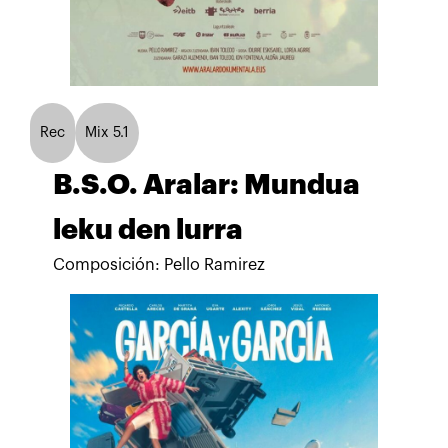
Rec
Mix 5.1
B.S.O. Aralar: Mundua
leku den lurra
Composición: Pello Ramirez