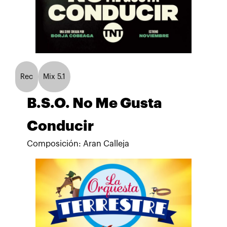
Rec
Mix 5.1
B.S.O. No Me Gusta
Conducir
Composición: Aran Calleja