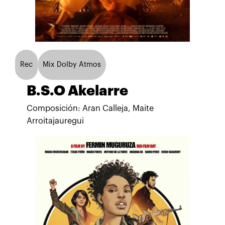
Rec
Mix Dolby Atmos
B.S.O Akelarre
Composición: Aran Calleja, Maite
Arroitajauregui