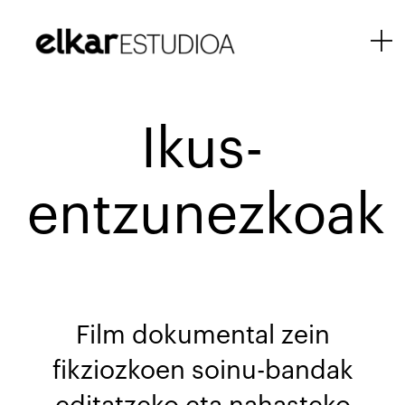
Ikus-
entzunezkoak
Film dokumental zein
fikziozkoen soinu-bandak