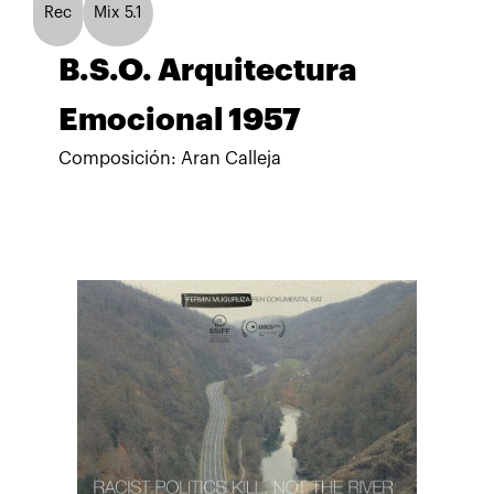
Rec
Mix 5.1
B.S.O. Arquitectura
Emocional 1957
Composición: Aran Calleja